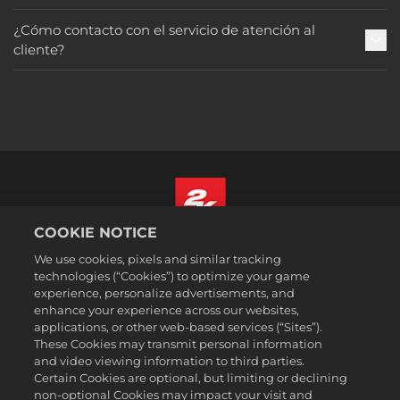
¿Cómo contacto con el servicio de atención al
cliente?
COOKIE NOTICE
Español (México)
We use cookies, pixels and similar tracking
Aviso legal
technologies (“Cookies”) to optimize your game
experience, personalize advertisements, and
Política de privacidad
enhance your experience across our websites,
Política de cookies
applications, or other web-based services (“Sites”).
These Cookies may transmit personal information
Atención al cliente
and video viewing information to third parties.
No vender ni compartir mi información personal
Certain Cookies are optional, but limiting or declining
Order Lookup & Refunds
non-optional Cookies may impact your visit and