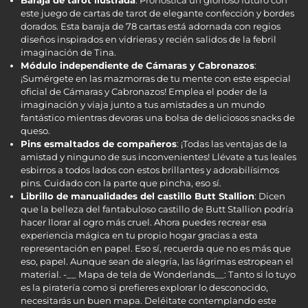
Baraja de tarot ilustrada
: Pronostica un glorioso futuro con
este juego de cartas de tarot de elegante confección y bordes
dorados. Esta baraja de 78 cartas está adornada con regios
diseños inspirados en vidrieras y recién salidos de la febril
imaginación de Tina.
Módulo independiente de Cámaras y Cabronazos
:
¡Sumérgete en las mazmorras de tu mente con este especial
oficial de Cámaras y Cabronazos! Emplea el poder de la
imaginación y viaja junto a tus amistades a un mundo
fantástico mientras devoras una bolsa de deliciosos snacks de
queso.
Pins esmaltados de compañeros
: ¡Todas las ventajas de la
amistad y ninguno de sus inconvenientes! Llévate a tus leales
esbirros a todos lados con estos brillantes y adorabilísimos
pins. Cuidado con la parte que pincha, eso sí.
Librillo de manualidades del castillo Butt Stallion
: Dicen
que la belleza del fantabuloso castillo de Butt Stallion podría
hacer llorar al ogro más cruel. Ahora puedes recrear esa
experiencia mágica en tu propio hogar gracias a esta
representación en papel. Eso sí, recuerda que no es más que
eso, papel. Aunque sean de alegría, las lágrimas estropean el
material. -__ Mapa de tela de Wonderlands__: Tanto si lo tuyo
es la piratería como si prefieres explorar lo desconocido,
necesitarás un buen mapa. Deléitate contemplando este