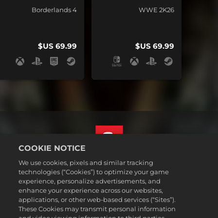
Borderlands 4
WWE 2K26
COOKIE NOTICE
We use cookies, pixels and similar tracking
العربية
technologies (“Cookies”) to optimize your game
القسم القانوني
experience, personalize advertisements, and
enhance your experience across our websites,
سياسة الخصوصية
applications, or other web-based services (“Sites”).
سياسة ملفات تعريف الارتباط
These Cookies may transmit personal information
Support