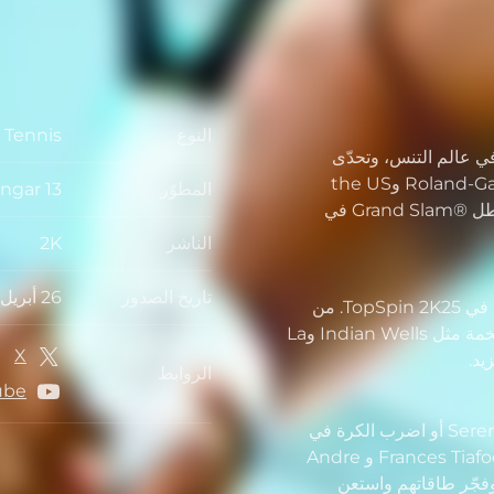
النوع
- Tennis
ي عالم التنس، وتحدّى
اللاعبين في الملاعب الرئيسية لـ Wimbledon وRoland-Garros وthe US
المطوّر
ngar 13
Open وthe Australian Open وأنت تسعى لتُصبح بطل ®Grand Slam في
الناشر
2K
تاريخ الصدور
26 أبريل 2024
تحدّى مُنافسيك في أفضل ملاعب التنس النابضة بالحياة في TopSpin 2K25. من
بطولات ®Grand Slam الأربع إلى الحلبات الدولية الضخمة مثل Indian Wells وLa
X
الروابط
ube
العب بأساطير التنس Roger Federer وSerena Williams أو اضرب الكرة في
لقطات مشوقة بـ Carlos Alcaraz و Iga Swiatek وFrances Tiafoe و Andre
 يفوق24 لاعبًا محترفًا وفجّر طاقاتهم واستعن