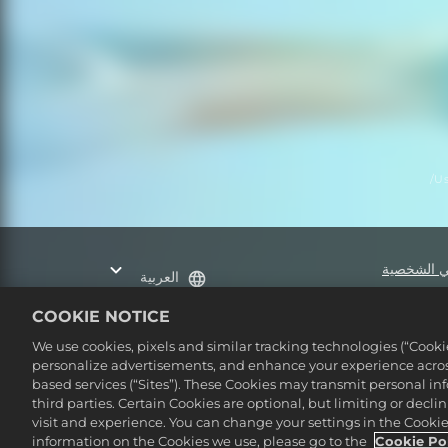
Us
تي الشخصية
العربية
COOKIE NOTICE
©2016-2026 Take-Two Inter
We use cookies, pixels and similar tracking technologies (“Cook
personalize advertisements, and enhance your experience across
based services (“Sites”). These Cookies may transmit personal i
third parties. Certain Cookies are optional, but limiting or dec
visit and experience. You can change your settings in the Cookie 
information on the Cookies we use, please go to the
Cookie Po