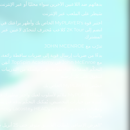
بدهائهم ضد اللاعبين الآخرين سواء محليًا أو عبر الإنترنت.
سَيطر على الملعب عبر الإنترنت
انضم إلى 2K Tour كلاعب مُحترف لتتحدّى لاعبي
المشترك.
تدرّب مع JOHN MCENROE
بدءًا من ضربات إرسال قوية إلى ضربات ساقطة رائعة، 
مع ohn McEnroe
التحكّم المتقدّمة أثناء تقدّمك عبر سِلسلة من التدريبات
لتتفوق على كل أرضية.
خصّص MyPLAYER الخاص بك
أنشأ MyPLAYER ملائم لأسلوب لعبك واختر م
كبيرة من خيارات التخصيص، يُمكنك التحكّم بدقة في س
والمزيد.