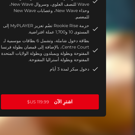
Wave للنصف العلوي، وسروال New Wave،
وحذاء New Wave، وعصابات New Wave
للمعصم.
حزمة Rookie Rise تضُم تعزيز MyPLAYER إلى
المستوى 10 و1,700 عملة افتراضية.
بطاقة دخول شاملة، وتشمل 6 بطاقات موسمية لـ
Centre Court، بالإضافة إلى قمصان بطولة فرنسا
المفتوحة وبطولة ويمبلدون وبطولة الولايات المتحدة
المفتوحة وبطولة أستراليا المفتوحة.
دخول مبكر لمدة 3 أيام
اشترِ الآن