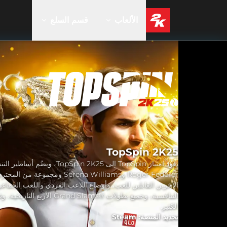
الألعاب
قسم السلع
TopSpin 2K25
يعود امتياز TopSpin إلى TopSpin 2K25، ويضُم أساطير
Roger Federer وSerena Williams ومجموعة من الم
الآخرين القابلين للعب، وأوضاع اللاعب الفردي واللعب الجماع
التنافسية، وجميع بطولات ®Grand Slams الأربع ال
الكثير.
تحديد المنصة: Steam