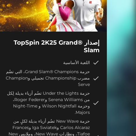
إصدار ®TopSpin 2K25 Grand
Slam
اللعبة الأساسية
حزمة Grand Slam® Champions، التي تضُم
مضرب Championship تجميلي وChampion
Serve
حزمة Under the Lights تضُم أزياء بديلة لِكل
من Serena Williams وRoger Federer،
وحزمة Wilson Nightfall و Night-Time
Majors.
حزمة New Wave تضُم أزياء بديلة لكلٍ من
Carlos Alcaraz وIga Swiatek وFrances
Tiafoe، ونظارات New Wave، وملابس New