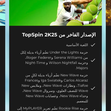
الإصدار الفاخر من TopSpin 2K25
اللعبة الأساسية
حزمة Under the Lights تضُم أزياء بديلة لِكل
من Serena Williams وRoger Federer،
وحزمة Wilson Nightfall و Night-Time
Majors.
حزمة New Wave تضُم أزياء بديلة لكلٍ من
Carlos Alcaraz وIga Swiatek وFrances
Tiafoe، ونظارات New Wave، وملابس New
Wave للنصف العلوي، وسروال New Wave،
وحذاء New Wave، وعصابات New Wave
للمعصم.
حزمة Rookie Rise تضُم تعزيز MyPLAYER إلى