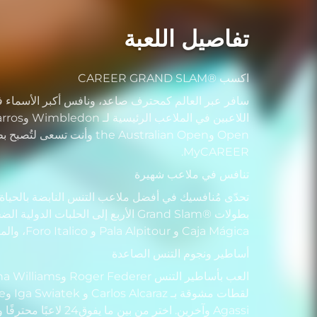
تفاصيل اللعبة
اكسب ®CAREER GRAND SLAM
سافر عبر العالم كمحترف صاعد، ونافس أكبر الأسماء ف
MyCAREER.
تنافس في ملاعب شهيرة
Caja Mágica و Pala Alpitour و Foro Italico، والمزيد.
أساطير ونجوم التنس الصاعدة
Agassi وآخرين. اختر من بين ما