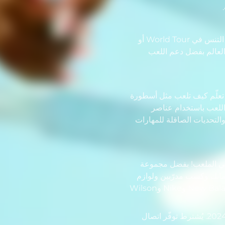
اختبر قوة MyPLAYER's الخاص بك وأظهر براعتك في التنس في World Tour أو
ن عبر العالم بفضل دعم اللعب
تعلّم كيف تلعب مثل أسطورة
J في TopSpin Academy. أتقِن اللعب باستخدام عناصر
 والتحديات الصاقلة للمهارات
ظهرك في الملعب! بفضل مجموعة
ماتك وكسب مدرّبين ولوازم
ومعدات جديدة من adidas وHEAD وLacoste وNew Balance وNike وWilson
*العرض الإضافي للطلب المُسبق متوفر حتى 25 أبريل 2024. يُشترط توفّر اتصال