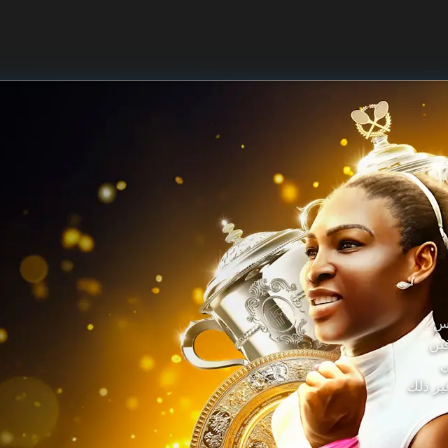
 التنس
حترفين
ي
تاريخية، وغير ذلك