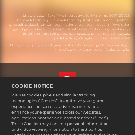
©2002: 2017 Take-Two interactive Software, Inc. المطوّرة من قبل
Irrational Games. BioShock وBioShock Infinite وBioShock Infinite:
Industrial Revolution وIrrational Games و2K Games والشعارات الخاصة بها
هي علامات تجارية تابعة لـTake-Two Interactive Software, Inc. جميع الحقوق
محفوظة. ratings icon علامة مسجلة تابعة لـEntertainment Software
Association. العلامات التجارية الأخرى تابعة لمالكيها.
يلزم استخدام هذا المنتج الموافقة على اتفاقية ترخيص المستخدم النهائي للطرف الثالث
التالية على:http://www.take2games.com/eula/
COOKIE NOTICE
We use cookies, pixels and similar tracking
العربية
technologies (“Cookies”) to optimize your game
القسم القانوني
experience, personalize advertisements, and
enhance your experience across our websites,
سياسة الخصوصية
applications, or other web-based services (“Sites”).
سياسة ملفات تعريف الارتباط
These Cookies may transmit personal information
Support
and video viewing information to third parties.