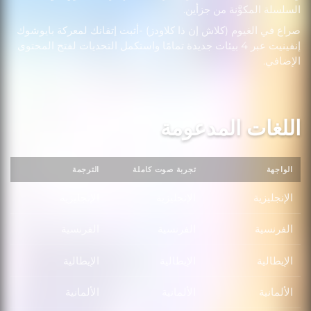
السلسلة المكوَّنة من جزأين.
صراع في الغيوم (كلاش إن ذا كلاودز) -أثبت إتقانك لمعركة بايوشوك
إنفينيت عبر 4 بيئات جديدة تمامًا واستكمل التحديات لفتح المحتوى
الإضافي.
اللغات المدعومة
الواجهة
تجربة صوت كاملة
الترجمة
الإنجليزية
الإنجليزية
الإنجليزية
الفرنسية
الفرنسية
الفرنسية
الإيطالية
الإيطالية
الإيطالية
الألمانية
الألمانية
الألمانية