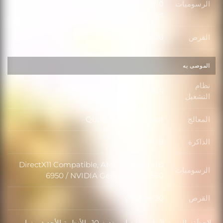
الرسوميات
3870 / NVIDIA 8800 GT / Intel HD 3000
الرسوميات
Integrated Graphics
القرص
20 GB free
القرص
الموصى به
نظام
Windows 7 SP1
نظام التشغيل
التشغيل
المعالج
Quad Core Processor
المعالج
الذاكرة
4GB
الذاكرة
DirectX11 Compatible, AMD Radeon HD
الرسوميات
الرسوميات
6950 / NVIDIA GeForce GTX 560
القرص
30 GB free
القرص
ملاحظَة: بالنسبة لأنظمة تشغيل ويندوز 10 والأنظمة الأحدث منها،