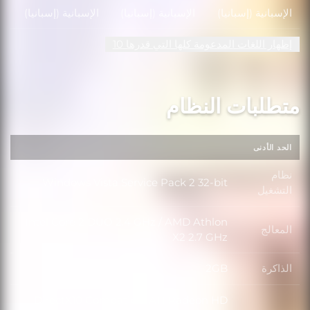
الإسبانية (إسبانيا)
الإسبانية (إسبانيا)
الإسبانية (إسبانيا)
إظهار اللغات المدعومة كلها التي قدرها 10
متطلبات النظام
الحد الأدنى
نظام
Windows Vista Service Pack 2 32-bit
نظام التشغيل
التشغيل
Intel Core 2 DUO 2.4 GHz / AMD Athlon
المعالج
المعالج
X2 2.7 GHz
الذاكرة
2GB
الذاكرة
DirectX10 Compatible ATI Radeon HD