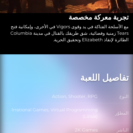
تجربة معركة مخصصة
مع الأسلحة الفتاكة في يد وقوى Vigors في الأخرى، وإمكانية فتح
Tears زمنية وفضائية، شق طريقك بالقتال في مدينة Columbia
الطائرة لإنقاذ Elizabeth وتحقيق الحرية.
تفاصيل اللعبة
النوع
Action, Shooter, RPG
النوع
Irrational Games, Virtual Programming
المطوّر
المطوّر
(Linux)
الناشر
2K Games
الناشر