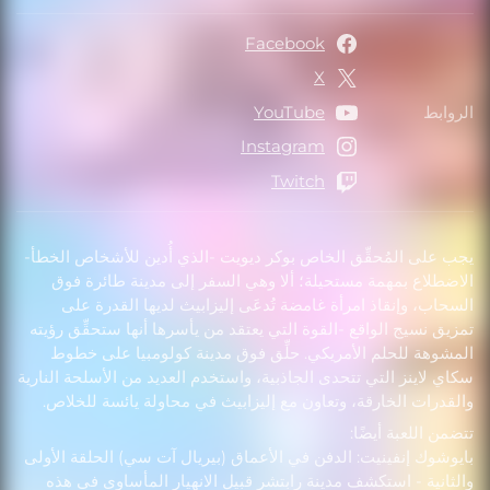
Facebook
X
الروابط
YouTube
الروابط
Instagram
Twitch
يجب على المُحقِّق الخاص بوكر ديويت -الذي أُدين للأشخاص الخطأ-
الاضطلاع بمهمة مستحيلة؛ ألا وهي السفر إلى مدينة طائرة فوق
السحاب، وإنقاذ امرأة غامضة تُدعَى إليزابيث لديها القدرة على
تمزيق نسيج الواقع -القوة التي يعتقد من يأسرها أنها ستحقِّق رؤيته
المشوهة للحلم الأمريكي. حلِّق فوق مدينة كولومبيا على خطوط
سكاي لاينز التي تتحدى الجاذبية، واستخدم العديد من الأسلحة النارية
والقدرات الخارقة، وتعاون مع إليزابيث في محاولة يائسة للخلاص.
تتضمن اللعبة أيضًا:
بايوشوك إنفينيت: الدفن في الأعماق (بيريال آت سي) الحلقة الأولى
والثانية - استكشف مدينة رابتشر قبيل الانهيار المأساوي في هذه