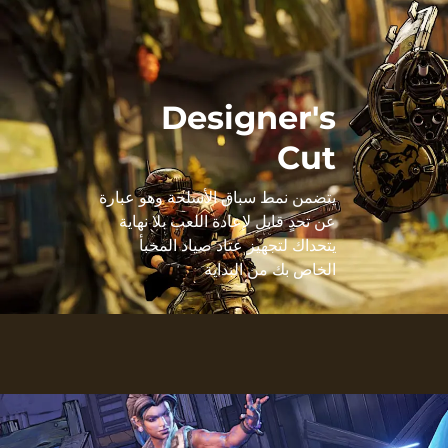
Designer's
Cut
يتضمن نمط سباق الأسلحة وهو عبارة
عن تحدٍ قابل لإعادة اللعب بلا نهاية
يتحداك لتجهيز عتاد صياد المخبأ
الخاص بك من البداية