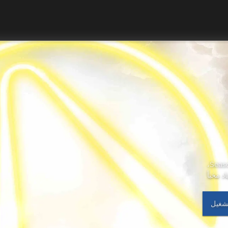
عزز Borderlands 3 من خلال إضافات المحتوى لـSeason Pass 2،
د مخبأ
شغيل