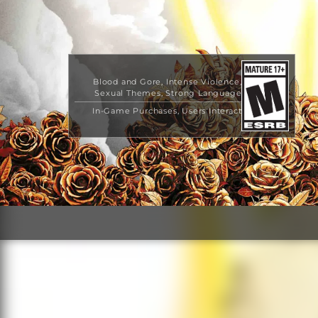
Blood and Gore
Intense Violence
Sexual Themes
Strong Language
In-Game Purchases
Users Interact