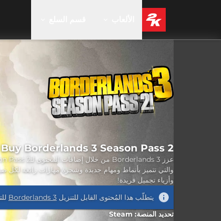
الألعاب
قسم السلع
Buy Borderlands 3 Season Pass 2
والتي تتميز بأنماط ومهام جديدة وشجرة مهارات رابعة لكل صيا
وأزياء تجميل فريدة!
يتطلّب هذا المُحتوى القابل للتنزيل
Borderlands 3
للت
تحديد المنصة: Steam