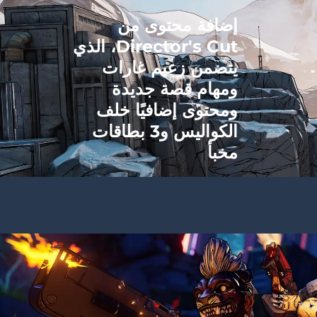
إضافة محتوى من
Director's Cut، الذي
يتضمن زعيم غارات
ومهام قصة جديدة
ومحتوى إضافيًا خلف
الكواليس و3 بطاقات
مخبأ