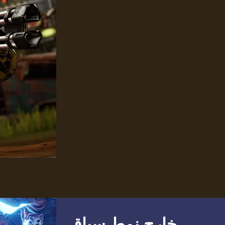
خارج نمط سباق