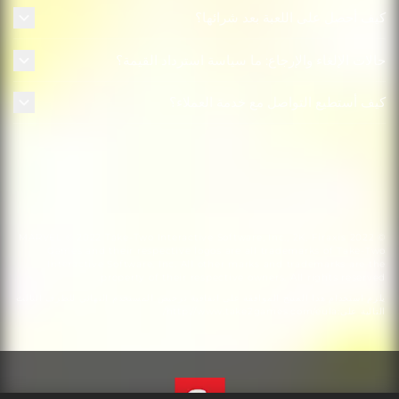
كيف أحصل على اللعبة بعد شرائها؟
حالات الإلغاء والإرجاع: ما سياسة استرداد القيمة؟
كيف أستطيع التواصل مع خدمة العملاء؟
© 2022 MARVEL © 2022 Take-Two Interactive Software, Inc., 2K, Firaxis
Games and their respective logos are all trademarks of Take-Two
Interactive Software, Inc. All other marks and trademarks are the
property of their respective owners. All rights reserved.
يلزم استخدام هذا المنتج الموافقة على اتفاقية ترخيص المستخدم النهائي للطرف الثالث
التالية على:http://www.take2games.com/eula/