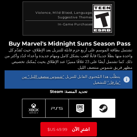
Violence
Mild Blood
Language
Suggestive Themes
In-Game Purchases
Buy Marvel's Midnight Suns Season Pass
تشتمل بطاقة الموسم على أربع حزم قابلة للتنزيل بعد الإطلاق، حيث تُقدّم كل
واحدة منها بطلًا جديدًا قابلًا للعب بشكل كامل ومهام جديدة وأعداء جُدُد وأكثر من
ذلك. كما تشتمل أيضًا على 23 غلافًا مميزًا عند الإطلاق بحيث يُمكنك تخصيص
مظهر فريق شموس منتصف الليل.
يتطلّب هذا المُحتوى القابل للتنزيل
"شموس منصف الليل" من
"مارفل"
للتشغيل
تحديد المنصة: Steam
اشترِ الآن