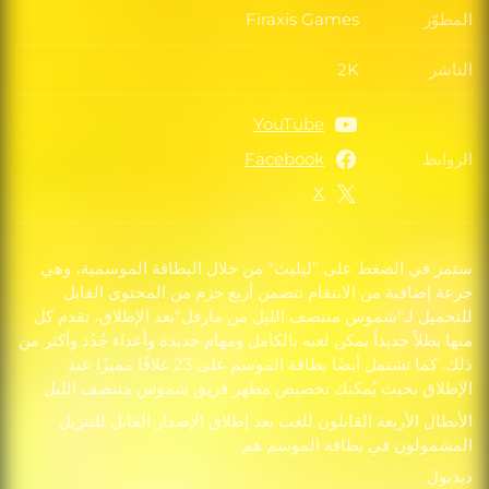
المطوّر
Firaxis Games
المطوّر
الناشر
2K
الناشر
YouTube
الروابط
Facebook
الروابط
X
ستمر في الضغط على "ليليث" من خلال البطاقة الموسمية، وهي
جرعة إضافية من الانتقام تتضمن أربع حزم من المحتوى القابل
للتحميل لـ"شموس منتصف الليل من مارفل"بعد الإطلاق، تقدم كل
منها بطلاً جديداً يمكن لعبه بالكامل ومهام جديدة وأعداء جُدُد وأكثر من
ذلك. كما تشتمل أيضًا بطاقة الموسم على 23 غلافًا مميزًا عند
الإطلاق بحيث يُمكنك تخصيص مظهر فريق شموس منتصف الليل.
الأبطال الأربعة القابلون للعب بعد إطلاق الإصدار القابل للتنزيل
المشمولون في بطاقة الموسم هم:
ديدبول