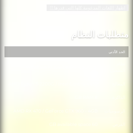
إظهار اللغات المدعومة كلها التي قدرها 11
متطلبات النظام
الحد الأدنى
نظام
Windows 10 (64-bit OS required)
نظام التشغيل
التشغيل
المعالج
AMD Ryzen 3-2200G / Intel Core i5-4430
المعالج
الذاكرة
8 GB RAM
الذاكرة
الرسوميات
AMD RX 470 / GeForce GTX 960 - 4GB
الرسوميات
القرص
60 GB available space
القرص