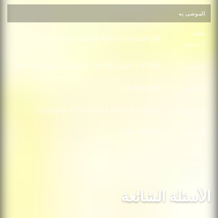
الموصى به
نظام
Windows 10 (64-bit OS required)
نظام التشغيل
التشغيل
المعالج
AMD Ryzen 5-2600X / Intel Core i7-6700
المعالج
الذاكرة
16 GB RAM
الذاكرة
الرسوميات
GeForce GTX 1070 / AMD RX 5700
الرسوميات
القرص
60 GB SSD
القرص
الأسئلة الشائعة