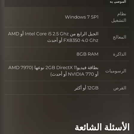
الموصى به
نظام
Windows 7 SP1
التشغيل
الجيل الرابع من Intel Core i5 2.5 Ghz أو AMD
المعالج
FX8350 4.0 Ghz أو أحدث
الذاكرة
8GB RAM
بطاقة فيديو2GB DirectX 11 نوعها (AMD 7970
الرسوميات
أو NVIDIA 770 أو أحدث)
القرص
12GB أو أكثر
الأسئلة الشائعة