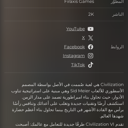
المطوّر
Firaxis Games
المطوّر
الناشر
2K
الناشر
YouTube
X
الروابط
Facebook
الروابط
Instagram
TikTok
Civilization هي لعبة صُممت في الأصل بواسطة المصمم
الأسطوري للألعاب Sid Meier وهي مبنية على استراتيجية تناوب
الأدوار، حيث تحاول بناء امبراطورية تصمد على مدار الزمن.
استكشف أرضًا وتقنيات جديدة وتغلب على أعدائك وتنافس رأسًا
برأس مع القادة الأشهر في التاريخ بينما تحاول بناء أعظم حضارة
شهدها العالم.
تقدم Civilization VI طرقًا جديدة للتعامل مع عالمك: أصبحت