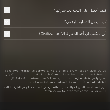
كيف أحصل على اللعبة بعد شرائها؟
كيف يعمل التسليم الرقمي؟
أين يمكنني أن أجد الدعم لـ Civilization VI؟
©2016-2019 Take-Two Interactive Software, Inc. Sid Meier’s Civilization،
Civilization، Civ، 2K، Firaxis Games، Take-Two Interactive Software وكل
شعاراتها هي علامات تجارية تابعة لـTake-Two Interactive Software, Inc. كل
العلامات التجارية الأخرى هي ملك لأصحابها. جميع الحقوق محفوظة.
يلزم استخدام هذا المنتج الموافقة على اتفاقية ترخيص المستخدم النهائي للطرف الثالث
التالية على:http://www.take2games.com/eula/