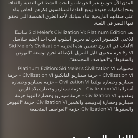
المدن الآن تتوسع عبر الخريطة، والبحث النشط في التقنية والثقافة
يفتح إمكانيات جديدة ويتبع القادة المتنافسون فِكرهم الخاص بناء
على صفاتهم التاريخية اثناء سباقك لأحد الطرق الخمسة التي تحقق
فيها النصر في اللعبة.
تعد Sid Meier’s Civilization VI: Platinum Edition مناسبًا
للاعبي الكمبيوتر الذين لم يجربوا أسلوب لعب أحد أعظم سلاسل
الألعاب في التاريخ. تتضمن هذه الحزمة Sid Meier’s Civilization
VI و6 حزم محتوى قابل للتنزيل بالإضافة لحزم توسعة "النهوض
والسقوط" و"العواصف المجتمعة".
محتويات Platinum Edition: Sid Meier’s Civilization VI
Civilization VI – حزمة سيناريو الفايكينغ Civilization VI – حزمة
سيناريو وحضارة بولندا Civilization VI – حزمة سيناريو وحضارة
أستراليا Civilization VI – حزمة سيناريو وحضارة بلاد فارس
ومقدونيا Civilization VI – حزمة سيناريو وحضارة النوبة حزمة
سيناريو وحضارة إندونيسيا والخمير Civilization VI: حزمة "النهوض
والسقوط" Civilization VI: حزمة "العواصف المتجمعة"