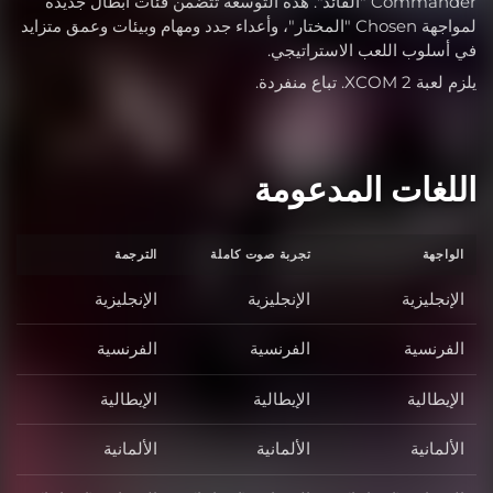
Commander "القائد". هذه التوسعة تتضمن فئات أبطال جديدة
لمواجهة Chosen "المختار"، وأعداء جدد ومهام وبيئات وعمق متزايد
في أسلوب اللعب الاستراتيجي.
يلزم لعبة XCOM 2. تباع منفردة.
اللغات المدعومة
الواجهة
تجربة صوت كاملة
الترجمة
الإنجليزية
الإنجليزية
الإنجليزية
الفرنسية
الفرنسية
الفرنسية
الإيطالية
الإيطالية
الإيطالية
الألمانية
الألمانية
الألمانية