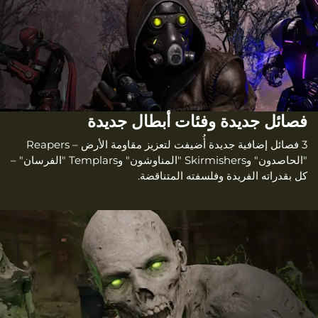
فصائل جديدة وفئات أبطال جديدة
3 فصائل إضافية جديدة أُضيفت لتعزيز مقاومة الأرض – Reapers
"الحاصدون" وSkirmishers "المناوشون" وTemplars "الفرسان" –
كل بقدراته الفريدة وفلسفته المتناقضة.