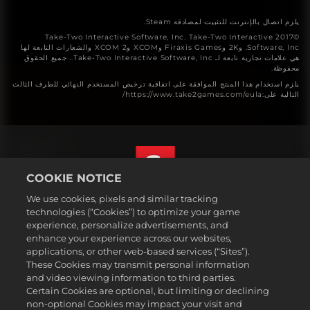
يلزم اتصال بالإنترنت للتثبيت لمصادقة Steam.
©2017 Take-Two Interactive Software, Inc. Take-Two Interactive
Software, Inc. و2K وFiraxis Games وXCOM وXCOM 2 والشعارات التابعة لها
هي علامات تجارية تابعة لـ Take-Two Interactive Software, Inc.. جميع الحقوق
محفوظة.
يلزم استخدام هذا المنتج الموافقة على اتفاقية ترخيص المستخدم النهائي للطرف الثالث
التالية على:https://www.take2games.com/eula/
COOKIE NOTICE
We use cookies, pixels and similar tracking
العربية
technologies (“Cookies”) to optimize your game
القسم القانوني
experience, personalize advertisements, and
enhance your experience across our websites,
سياسة الخصوصية
applications, or other web-based services (“Sites”).
سياسة ملفات تعريف الارتباط
These Cookies may transmit personal information
Support
and video viewing information to third parties.
Certain Cookies are optional, but limiting or declining
عدم بيع أو مشاركة معلوماتي الشخصية
non-optional Cookies may impact your visit and