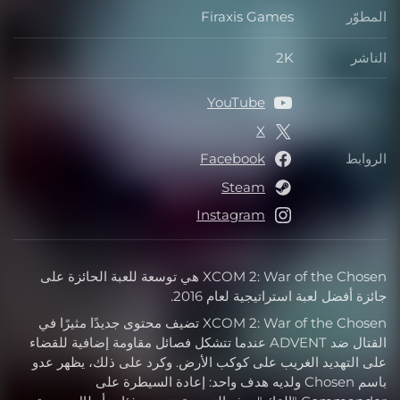
المطوّر
Firaxis Games
الناشر
2K
YouTube
X
الروابط
Facebook
Steam
Instagram
XCOM 2: War of the Chosen هي توسعة للعبة الحائزة على
جائزة أفضل لعبة استراتيجية لعام 2016.
XCOM 2: War of the Chosen تضيف محتوى جديدًا مثيرًا في
القتال ضد ADVENT عندما تتشكل فصائل مقاومة إضافية للقضاء
على التهديد الغريب على كوكب الأرض. وكرد على ذلك، يظهر عدو
باسم Chosen ولديه هدف واحد: إعادة السيطرة على