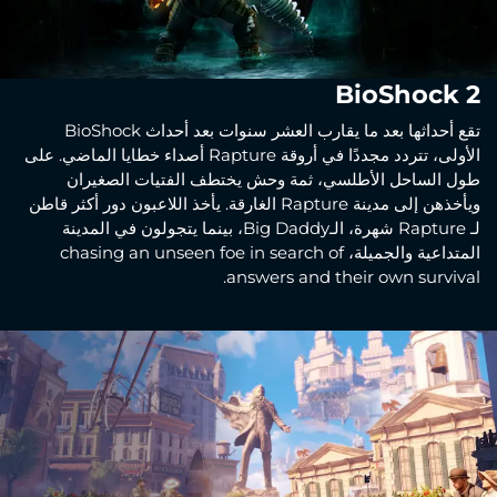
BioShock 2
تقع أحداثها بعد ما يقارب العشر سنوات بعد أحداث BioShock
الأولى، تتردد مجددًا في أروقة Rapture أصداء خطايا الماضي. على
طول الساحل الأطلسي، ثمة وحش يختطف الفتيات الصغيران
ويأخذهن إلى مدينة Rapture الغارقة. يأخذ اللاعبون دور أكثر قاطن
لـ Rapture شهرة، الـBig Daddy، بينما يتجولون في المدينة
المتداعية والجميلة، chasing an unseen foe in search of
answers and their own survival.