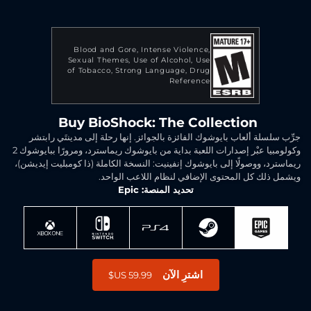
Blood and Gore
Intense Violence
Sexual Themes
Use of Alcohol
Use
of Tobacco
Strong Language
Drug
Reference
Buy BioShock: The Collection
جرِّب سلسلة ألعاب بايوشوك الفائزة بالجوائز. إنها رحلة إلى مدينتَي رابتشر
وكولومبيا عبْر إصدارات اللعبة بداية من بايوشوك ريماسترد، ومرورًا ببايوشوك 2
ريماسترد، ووصولًا إلى بايوشوك إنفينيت: النسخة الكاملة (ذا كومبليت إيديشن)،
ويشمل ذلك كل المحتوى الإضافي لنظام اللاعب الواحد.
تحديد المنصة: Epic
اشترِ الآن