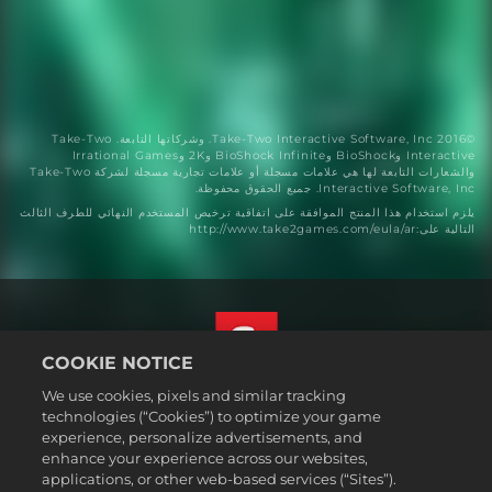
©2016 Take-Two Interactive Software, Inc. وشركاتها التابعة. Take-Two
Interactive وBioShock وBioShock Infinite و2K وIrrational Games
والشعارات التابعة لها هي علامات مسجلة أو علامات تجارية مسجلة لشركة Take-Two
Interactive Software, Inc. جميع الحقوق محفوظة.
يلزم استخدام هذا المنتج الموافقة على اتفاقية ترخيص المستخدم النهائي للطرف الثالث
التالية على:http://www.take2games.com/eula/ar
COOKIE NOTICE
We use cookies, pixels and similar tracking
العربية
technologies (“Cookies”) to optimize your game
القسم القانوني
experience, personalize advertisements, and
enhance your experience across our websites,
سياسة الخصوصية
applications, or other web-based services (“Sites”).
سياسة ملفات تعريف الارتباط