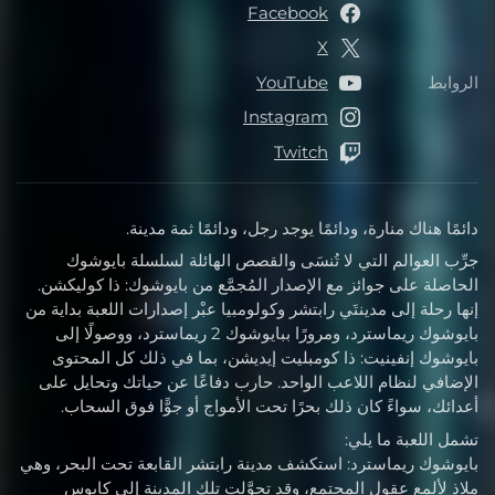
Facebook
X
الروابط
YouTube
الروابط
Instagram
Twitch
دائمًا هناك منارة، ودائمًا يوجد رجل، ودائمًا ثمة مدينة.
جرِّب العوالم التي لا تُنسَى والقصص الهائلة لسلسلة بايوشوك
الحاصلة على جوائز مع الإصدار المُجمَّع من بايوشوك: ذا كوليكشن.
إنها رحلة إلى مدينتَي رابتشر وكولومبيا عبْر إصدارات اللعبة بداية من
بايوشوك ريماسترد، ومرورًا ببايوشوك 2 ريماسترد، ووصولًا إلى
بايوشوك إنفينيت: ذا كومبليت إيديشن، بما في ذلك كل المحتوى
الإضافي لنظام اللاعب الواحد. حارب دفاعًا عن حياتك وتحايل على
أعدائك، سواءً كان ذلك بحرًا تحت الأمواج أو جوًّا فوق السحاب.
تشمل اللعبة ما يلي:
بايوشوك ريماسترد: استكشف مدينة رابتشر القابعة تحت البحر، وهي
ملاذ لألمع عقول المجتمع، وقد تحوَّلت تلك المدينة إلى كابوس