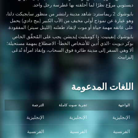
ديستوبي مروِّع نظرًا لما أحلقته بها غطرسة رجل واحد.
بايوشوك 2 ريماسترد: شاهد مدينة رابتشر من منظور سابجيكت دلتا،
وهو عبارة عن نموذج أولي مخيف من الأب الكبير (بيج دادي) يحمل
على عاتقه مهمة حياة أو موت لإنقاذ طفلته (الليتل سيتر) المفقودة.
بايوشوك إنفينيت: ذا كومبليت إيديشن. يجب على المُحقِّق الخاص
بوكر ديويت -الذي أُدين للأشخاص الخطأ- الاضطلاع بمهمة مستحيلة؛
ألا وهي السفر إلى مدينة طائرة فوق السحاب، وإنقاذ امرأة تُدعَى
إليزابيث.
اللغات المدعومة
الواجهة
تجربة صوت كاملة
الترجمة
الإنجليزية
الإنجليزية
الإنجليزية
الفرنسية
الفرنسية
الفرنسية