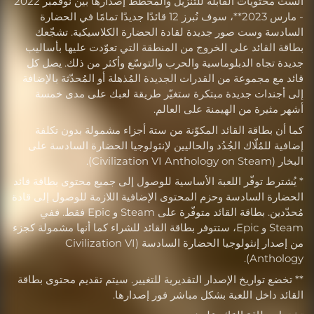
الست محتويات القابلة للتنزيل والمخطّط إصدارها بين نوفمبر 2022
- مارس 2023**، سوف نُبرز 12 قائدًا جديدًا تمامًا في الحضارة
السادسة وست صور جديدة لقادة الحضارة الكلاسيكية. تشجّعك
بطاقة القائد على الخروج من المنطقة التي تعوّدت عليها بأساليب
جديدة تجاه الدبلوماسية والحرب والتوسّع وأكثر من ذلك. يصل كل
قائد مع مجموعة من القدرات الجديدة المُذهلة أو المُحدّثة بالإضافة
إلى أجندات جديدة مبتكرة ستغيّر طريقة لعبك على مدى خمسة
أشهر مثيرة من الهيمنة على العالم.
كما أن بطاقة القائد المكوّنة من ستة أجزاء مشمولة بدون تكلفة
إضافية للمُلّاك الجُدُد والحاليين لإنثولوجيا الحضارة السادسة على
البخار (Civilization VI Anthology on Steam).
* يُشترط توفّر اللعبة الأساسية للوصول إلى جميع محتوى بطاقة قائد
الحضارة السادسة وحزم المحتوى الإضافية اللازمة للوصول إلى قادة
مُحدّدين. بطاقة القائد متوفّرة على Steam و Epic فقط. ففي
Steam و Epic، ستتوفر بطاقة القائد للشراء كما أنها مشمولة كجزء
من إصدار إنثولوجيا الحضارة السادسة (Civilization VI
Anthology).
** تخضع تواريخ الإصدار التقديرية للتغيير. سيتم تقديم محتوى بطاقة
القائد داخل اللعبة بشكل مباشر فور إصدارها.