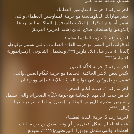
تشتمل بطاقة القائد على:
الحزمة رقم 1: حزمة المفاوضين العظماء
اختبر مهاراتك الدبلوماسية مع حزمة المفاوضين العظماء، والتي
تشمل أبراهام لينكولن (الولايات المتحدة)، الملكة مبانيد نزينجا
(الكونغو) والسلطان صلاح الدين (شبه الجزيرة العربية).
الحزمة رقم 2: حزمة القادة العظماء
قُد قواتك إلى النصر مع حزمة القادة العظماء، والتي تشمل توكوجاوا
(اليابان)، نادر شاه (بلاد فارس)***، وسليمان القانوني (الإمبراطورية
العثمانية)****.
الحزمة رقم 3: حزمة حُكّام الصين
أسّس بعض الأُسَر الحاكمة الجديدة مع حزمة حُكّام الصين، والتي
تشمل يونغل وكين شي هوانج الموحّد بالإضافة إلى وو زيتيان.
الحزمة رقم 4: حزمة حُكّام الصحراء
عُد من جديد إلى مهد الإنسانية مع حزمة حُكّام الصحراء، والتي تشمل
رمسيس (مصر)، كليوباترا البطلمية (مصر)، والملك سوندياتا كيتا
(مالي)****.
الحزمة رقم 5: حزمة البناة العظماء
أعِد بناء العالم بشكل أفضل من أي وقت سبق مع حزمة البناة
العظماء، والتي تشمل ثيودورا (البيزنطيين))*****، سيونغ