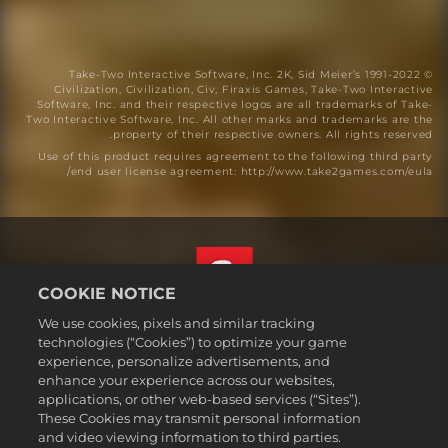
© 1991-2022 Take-Two Interactive Software, Inc. 2K, Sid Meier’s
Civilization, Civilization, Civ, Firaxis Games, Take-Two Interactive
Software, Inc. and their respective logos are all trademarks of Take-
Two Interactive Software, Inc. All other marks and trademarks are the
property of their respective owners. All rights reserved.
Use of this product requires agreement to the following third party
end user license agreement: http://www.take2games.com/eula/
COOKIE NOTICE
We use cookies, pixels and similar tracking
العربية
technologies (“Cookies”) to optimize your game
القسم القانوني
experience, personalize advertisements, and
enhance your experience across our websites,
سياسة الخصوصية
applications, or other web-based services (“Sites”).
سياسة ملفات تعريف الارتباط
These Cookies may transmit personal information
Support
and video viewing information to third parties.