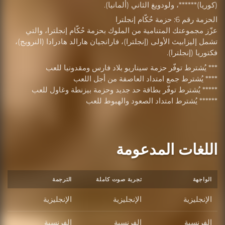
(كوريا)******، ولودويغ الثاني (ألمانيا).
الحزمة رقم 6: حزمة حُكّام إنجلترا
عزّز مجموعتك المتنامية من الملوك بحزمة حُكّام إنجلترا، والتي
تشمل إليزابيث الأولى (إنجلترا)، فارانجيان هارالد هادرادا (النرويج)،
فكتوريا (إنجلترا).
*** يُشترط توفّر حزمة سيناريو بلاد فارس ومقدونيا للعب
**** يُشترط جمع امتداد العاصفة من أجل اللعب
***** يُشترط توفّر بطاقة حد جديد وحزمة بيزنطة وغاول للعب
****** يُشترط امتداد الصعود والهبوط للعب
اللغات المدعومة
الواجهة
تجربة صوت كاملة
الترجمة
الإنجليزية
الإنجليزية
الإنجليزية
الفرنسية
الفرنسية
الفرنسية