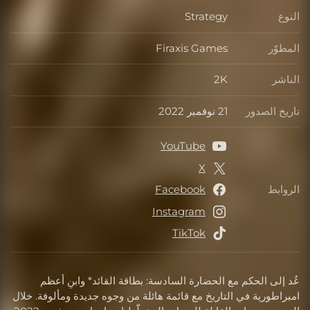
النوع
Strategy
النوع
المطوّر
Firaxis Games
المطوّر
الناشر
2K
الناشر
تاريخ الصدور
21 نوفمبر 2022
تاريخ الصدور
YouTube
X
الروابط
Facebook
الروابط
Instagram
TikTok
عُد إلى الحكم مع الحضارة السادسة: بطاقة القائد* وابنِ أعظم
امبراطورية في التاريخ مع قائمة هائلة من وجوه جديدة ومألوفة. خلال