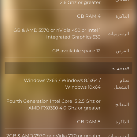
المعالج
2.6 Ghz or greater
الذاكرة
4 GB RAM
الذاكرة
1 GB & AMD 5570 or nVidia 450 or Intel
الرسوميات
الرسوميات
Integrated Graphics 530
القرص
12 GB available space
القرص
الموصى به
نظام
Windows 7x64 / Windows 8.1x64 /
نظام التشغيل
التشغيل
Windows 10x64
Fourth Generation Intel Core i5 2.5 Ghz or
المعالج
المعالج
AMD FX8350 4.0 Ghz or greater
الذاكرة
8 GB RAM
الذاكرة
الرسوميات
2GB & AMD 7970 or nVidia 770 or greater