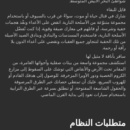
شواطئ البحر الأبيض المتوسط.
قاتِل للبقاء
شارِك في قتال حياة أو موت، سواءً عن قرب بالسيوف أو باستخدام
مجموعة متنوّعة من الأسلحة النارية. انقض على الأعداء ونفّذ هجمات
خفية وشرسة، أو قاتلهم في معارك ضيقة وقوية. إذا كنت تُفضّل
الأسلحة النارية، فاستخدم المسدسات والبنادق وبنادق الصيد الأصيلة
من تلك الحقبة لتتجاوز جميع العقبات وتقضي على أعداء الدون بلا
رأفة أو رحمة.
سافر بأناقة لا مثيل لها
استكشف مجموعة واسعة من بيئات صقلية وأجوائها الغامرة، من
المقابر تحت الأرض والأنقاض التي توشك على السقوط إلى مزارع
الكروم الخصبة ودور الأوبرا المزخرفة. للوصول إلى هدفك القادم أو
للهروب السريع، عليك أن تمتطي حصانك عبر الطرق المرصوفة
والحقول الشاسعة المفتوحة، أو تنطلق بسرعة عبر الطرق الترابية
باستخدام سيارات تعود إلى بداية القرن الماضي.
متطلبات النظام