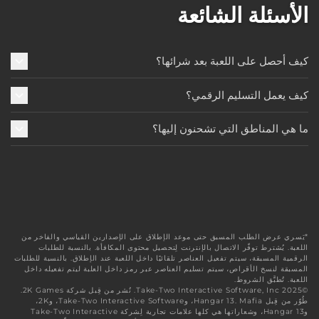
الأسئلة الشائعة
كيف أحصل على اللعبة بعد شرائها؟
كيف يعمل التسليم الرقمي؟
ما هي المناطق التي تشحنون إليها؟
*يَسري عرض الطلب المسبق حتى موعد الإطلاق على الإصدارين القياسي والفاخر من
اللعبة. يُشترط توفّر الاتصال بالإنترنت لِتحصيل محتوى المكافأة. بالنسبة للطلبات
الرقمية المسبقة، سيتم تفعيل العناصر تلقائيًا داخل اللعبة عند الإطلاق. بالنسبة للطلبات
المسبقة لنسخ الأقراص، سيتم تسليم العناصر عبر رمز داخل العلبة ليتم تفعيله داخل
اللعبة. تُطبَّق الشروط.
©2025 Take-Two Interactive Software, Inc. نُشر من قِبل شركة 2K Games.
طُوّر من قِبل Hangar 13. Mafia، وTake-Two Interactive Software، و2K،
وHangar 13، وشعاراتها هي كلها علامات تجارية لِشركة Take-Two Interactive