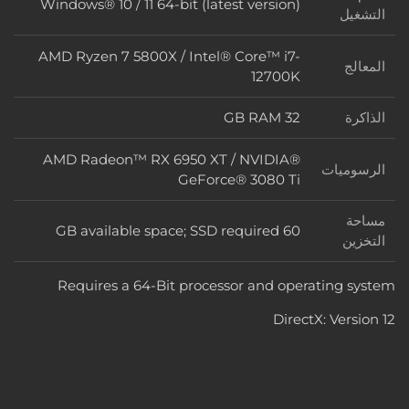
Windows® 10 / 11 64-bit (latest version)
نظام التشغيل
التشغيل
AMD Ryzen 7 5800X / Intel® Core™ i7-
المعالج
المعالج
12700K
الذاكرة
32 GB RAM
الذاكرة
AMD Radeon™ RX 6950 XT / NVIDIA®
الرسوميات
الرسوميات
GeForce® 3080 Ti
مساحة
60 GB available space; SSD required
مساحة التخزين
التخزين
Requires a 64-Bit processor and operating system
DirectX: Version 12