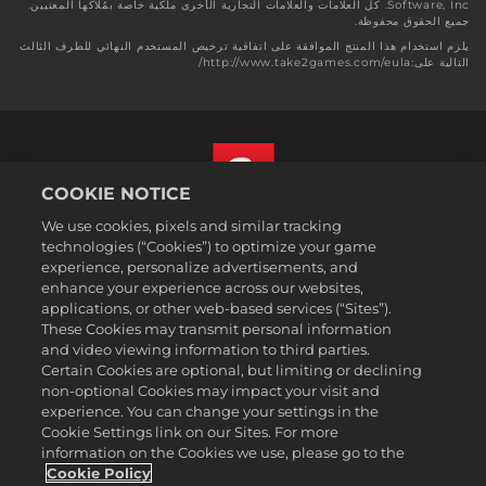
Software, Inc. كل العلامات والعلامات التجارية الأخرى ملكية خاصة بمُلّاكها المعنيين.
جميع الحقوق محفوظة.
يلزم استخدام هذا المنتج الموافقة على اتفاقية ترخيص المستخدم النهائي للطرف الثالث
التالية على:http://www.take2games.com/eula/
COOKIE NOTICE
We use cookies, pixels and similar tracking
العربية
technologies (“Cookies”) to optimize your game
القسم القانوني
experience, personalize advertisements, and
enhance your experience across our websites,
سياسة الخصوصية
applications, or other web-based services (“Sites”).
سياسة ملفات تعريف الارتباط
These Cookies may transmit personal information
Support
and video viewing information to third parties.
Certain Cookies are optional, but limiting or declining
عدم بيع أو مشاركة معلوماتي الشخصية
non-optional Cookies may impact your visit and
Order Lookup & Refunds
experience. You can change your settings in the
Cookie Settings link on our Sites. For more
2K Ad Partners
information on the Cookies we use, please go to the
©2016-2026 Take-Two Interactive Software Inc. 2K, Firaxis Games,
Cookie Policy
Civilization, and their respective logos are trademarks of Take-Two