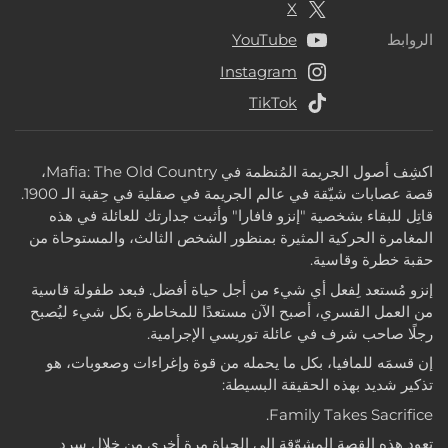
X
الروابط
YouTube
الروابط
Instagram
TikTok
اكشِف أصول الجريمة المُنظمة في Mafia: The Old Country،
قصة عصابات شيّقة في عالم الجريمة في صقلية في حِقبة الـ 1900.
قاتِل للبقاء بشخصية "إنزو فافارا" وأثبت جدارتك للعائلة في هذه
المغامرة الحركية المثيرة بمنظور الشخص الثالث، والمستوحاة من
حقبة خطرة وقاسية.
إنزو مُستعد لِفعل أي شيء من أجل حياة أفضل. فبعد طفولة قاسية
من العمل القسري، أصبح الآن مستعدًا للمخاطرة بكل شيء ليُصبح
رجلًا صاحب شرف في عائلة توريسي الإجرامية.
إن قسمَه للمافيا، بكل ما يحمله من قوة وإغراءات وصعوبات، هو
تذكير شديد بهذه الحقيقة البسيطة:
Family Takes Sacrifice.
تعود هذه القصة المشوّقة إلى الحياة مرة أخرى من خلال سرد