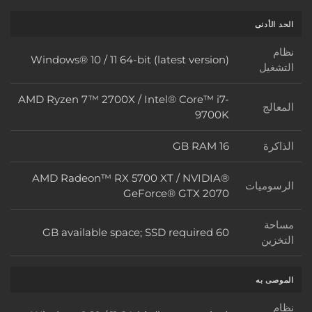
الحد الأدنى
نظام
Windows® 10 / 11 64-bit (latest version)
نظام التشغيل
التشغيل
AMD Ryzen 7™ 2700X / Intel® Core™ i7-
المعالج
المعالج
9700K
الذاكرة
16 GB RAM
الذاكرة
AMD Radeon™ RX 5700 XT / NVIDIA®
الرسوميات
الرسوميات
GeForce® GTX 2070
مساحة
60 GB available space; SSD required
مساحة التخزين
التخزين
الموصى به
نظام