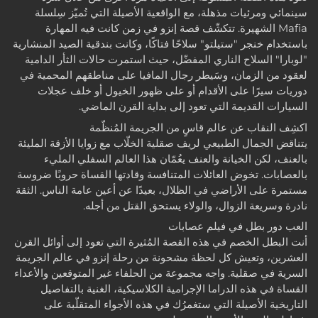
سينمائي ومرئيات مذهلة، مع الواقعية الأصيلة التي تُميّز سِلسلة
Mafia الشهيرة. تتكشّف قصة إنزو في زمن كانت فيه المهارة
باستخدام خنجر "ستيلتو" سلاحًا فتاكًا، وكانت بندقية الصيد المنشارية
"لوبارا" السلاح الناري المفضّل، حيث استمرت حالات الثأر الدامية
لعقود من الزمان، وسَيطر رجال المافيا على مناطقهم المحمية في
دوريات سيرًا على الأقدام أو على ظهور الخيول أو خلف عجلات
السيارات القديمة التي تعود إلى بداية القرن الماضي.
اكشِف النقاب عن عالم قاسٍ من الجريمة المُنظّمة
يتناقض الجمال الطبيعي لريف صقلية الخلّاب مع زوايا الأزقة المليئة
بالعنف، لكن الخيانة والعنف يعُمّان هذا العالم السفلي المليء
بالعصابات. تخوض العائلات المتنافسة وقادتها القساة حروبًا ضروسة
مستمرة على الأراضي في الظلال، بعيدًا عن أعين عامة الناس. الثقة
نادرة وسريعة الزوال، والولاء يستحق القتل من أجله.
العب دور بطل في فيلم عصابات
أنت البطل الخصم في هذه القصة المُثيرة التي تعود إلى أوائل القرن
العشرين، وتعيش كل لحظة مشحونة من رحلة إنزو في عالم الجريمة
السرية في صقلية. واجه مجموعة من الحلفاء غير المتوقعين والأعداء
القساة في هذه الدراما الإجرامية الكلاسيكية، الغنية بالتفاصيل
التاريخية الأصيلة التي ستغمرُك في هذه الأجواء المتقلّبة على