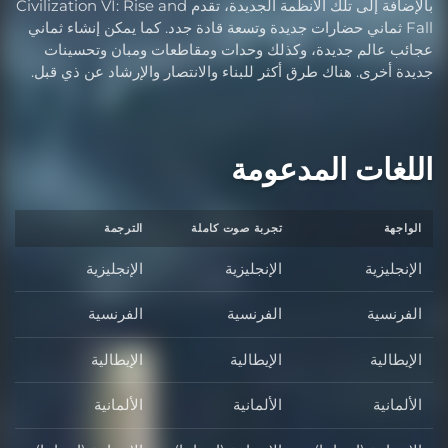
بالإضافة إلى تلك الأنظمة الجديدة، تقدم Civilization VI: Rise and
Fall ثماني حضارات جديدة وتسعة قادة جدد. كما يمكن إنشاء ثماني
عجائب عالم جديدة، وكذلك وحدات ومقاطعات ومبان وتحسينات
جديدة أخرى. هناك طرق أكثر للبناء والانتصار والإرشاد عن ذي قبل.
اللغات المدعومة
الواجهة
تجربة صوت كاملة
الترجمة
الإنجليزية
الإنجليزية
الإنجليزية
الفرنسية
الفرنسية
الفرنسية
الإيطالية
الإيطالية
الإيطالية
الألمانية
الألمانية
الألمانية