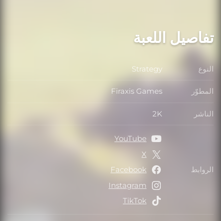
تفاصيل اللعبة
النوع
Strategy
النوع
المطوّر
Firaxis Games
المطوّر
الناشر
2K
الناشر
YouTube
X
الروابط
Facebook
الروابط
Instagram
TikTok