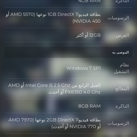
الذاكرة
4GB RAM
الذاكرة
بطاقة فيديو1GB DirectX 11 نوعها (AMD 5570 أو
الرسوميات
الرسوميات
NVIDIA 450)
القرص
12GB أو أكثر
القرص
الموصى به
نظام
Windows 7 SP1
نظام التشغيل
التشغيل
الجيل الرابع من Intel Core i5 2.5 Ghz أو AMD
المعالج
المعالج
FX8350 4.0 Ghz أو أحدث
الذاكرة
8GB RAM
الذاكرة
بطاقة فيديو2GB DirectX 11 نوعها (AMD 7970
الرسوميات
الرسوميات
أو NVIDIA 770 أو أحدث)