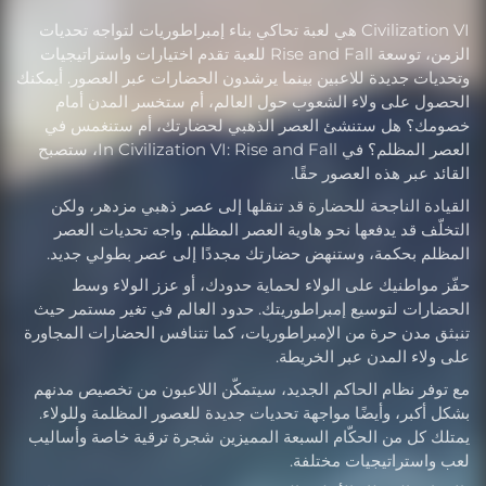
Civilization VI هي لعبة تحاكي بناء إمبراطوريات لتواجه تحديات
الزمن، توسعة Rise and Fall للعبة تقدم اختيارات واستراتيجيات
وتحديات جديدة للاعبين بينما يرشدون الحضارات عبر العصور. أيمكنك
الحصول على ولاء الشعوب حول العالم، أم ستخسر المدن أمام
خصومك؟ هل ستنشئ العصر الذهبي لحضارتك، أم ستنغمس في
العصر المظلم؟ في In Civilization VI: Rise and Fall، ستصبح
القائد عبر هذه العصور حقًا.
القيادة الناجحة للحضارة قد تنقلها إلى عصر ذهبي مزدهر، ولكن
التخلّف قد يدفعها نحو هاوية العصر المظلم. واجه تحديات العصر
المظلم بحكمة، وستنهض حضارتك مجددًا إلى عصر بطولي جديد.
حفّز مواطنيك على الولاء لحماية حدودك، أو عزز الولاء وسط
الحضارات لتوسيع إمبراطوريتك. حدود العالم في تغير مستمر حيث
تنبثق مدن حرة من الإمبراطوريات، كما تتنافس الحضارات المجاورة
على ولاء المدن عبر الخريطة.
مع توفر نظام الحاكم الجديد، سيتمكّن اللاعبون من تخصيص مدنهم
بشكل أكبر، وأيضًا مواجهة تحديات جديدة للعصور المظلمة وللولاء.
يمتلك كل من الحكّام السبعة المميزين شجرة ترقية خاصة وأساليب
لعب واستراتيجيات مختلفة.