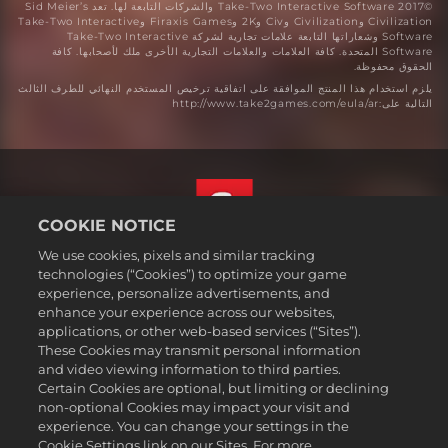
©2017 Take-Two Interactive Software والشركات التابعة لها. تعد Sid Meier’s
Civilization وCivilization وCiv و2K وFiraxis Games وTake-Two Interactive
Software وشعاراتها التابعة علامات تجارية لشركة Take-Two Interactive
Software المتحدة. كافة العلامات والعلامات التجارية الأخرى ملك لأصحابها. كافة
الحقوق محفوظة.
يلزم استخدام هذا المنتج الموافقة على اتفاقية ترخيص المستخدم النهائي للطرف الثالث
التالية على:http://www.take2games.com/eula/ar
COOKIE NOTICE
We use cookies, pixels and similar tracking
العربية
technologies (“Cookies”) to optimize your game
القسم القانوني
experience, personalize advertisements, and
enhance your experience across our websites,
سياسة الخصوصية
applications, or other web-based services (“Sites”).
سياسة ملفات تعريف الارتباط
These Cookies may transmit personal information
Support
and video viewing information to third parties.
Certain Cookies are optional, but limiting or declining
عدم بيع أو مشاركة معلوماتي الشخصية
non-optional Cookies may impact your visit and
Order Lookup & Refunds
experience. You can change your settings in the
Cookie Settings link on our Sites. For more
2K Ad Partners