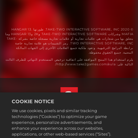
© 2020 TAKE-TWO INTERACTIVE SOFTWARE, INC. طورتها HANGAR 13.
MAFIA وشركات TAKE-TWO INTERACTIVE SOFTWARE و2K وHANGAR 13 وما
يتعلق بها من شعارات هي علامات تجارية أو علامات تجارية مسجلة خاصة بشركة TAKE-
TWO INTERACTIVE SOFTWARE, INC. رمز التقييمات هو علامة تجارية خاصة
برابطة البرامج الترفيهية. وتعود ملكية جميع العلامات الأخرى إلى الجهات المالكة
المعنية. جميع الحقوق محفوظة.
يلزم استخدام هذا المنتج الموافقة على اتفاقية ترخيص المستخدم النهائي للطرف الثالث
التالية على: http://www.take2games.com/eula/
COOKIE NOTICE
We use cookies, pixels and similar tracking
العربية
technologies (“Cookies”) to optimize your game
القسم القانوني
experience, personalize advertisements, and
enhance your experience across our websites,
سياسة الخصوصية
applications, or other web-based services (“Sites”).
سياسة ملفات تعريف الارتباط