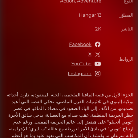
النوع
Action, Adventure
النوع
المطوّر
Hangar 13
المطوّر
الناشر
2K
الناشر
Facebook
X
الروابط
الروابط
YouTube
Instagram
الجزء الأول من قصة المافيا الملحمية، الجنة المفقودة، دارت أحداثه
بولاية إلينوي في ثلاثينيات القرن الماضي، تحكي القصة التي أعيد
تصميمها من الألف إلى الياء الصعود في مصاف المافيا في عصر
حظر الجريمة المنظمة. عقب صدام مع العصابة، يدخل سائق الأجرة
"تومي أنجيلو" على مَضض إلى عالم الجريمة المميت. ورغم عدم
ارتياح "تومي" في بادئ الأمر لتورطه مع عائلة "ساليري" الإجرامية،
فإنه سرعان ما يكتشف أن المكاسب التي تعود عليه بما هو أعظم