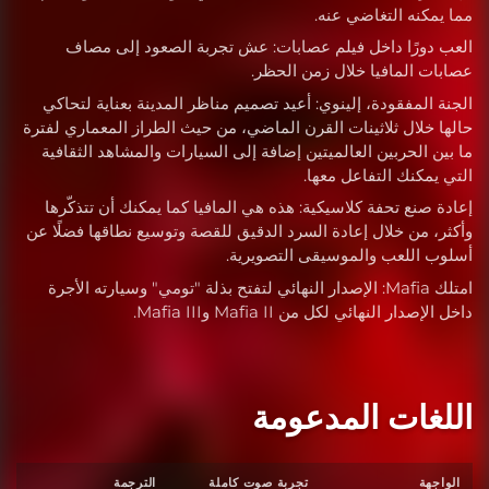
مما يمكنه التغاضي عنه.
العب دورًا داخل فيلم عصابات: عش تجربة الصعود إلى مصاف
عصابات المافيا خلال زمن الحظر.
الجنة المفقودة، إلينوي: أعيد تصميم مناظر المدينة بعناية لتحاكي
حالها خلال ثلاثينات القرن الماضي، من حيث الطراز المعماري لفترة
ما بين الحربين العالميتين إضافة إلى السيارات والمشاهد الثقافية
التي يمكنك التفاعل معها.
إعادة صنع تحفة كلاسيكية: هذه هي المافيا كما يمكنك أن تتذكّرها
وأكثر، من خلال إعادة السرد الدقيق للقصة وتوسيع نطاقها فضلًا عن
أسلوب اللعب والموسيقى التصويرية.
امتلك Mafia: الإصدار النهائي لتفتح بذلة "تومي" وسيارته الأجرة
داخل الإصدار النهائي لكل من Mafia II وMafia III.
اللغات المدعومة
الواجهة
تجربة صوت كاملة
الترجمة