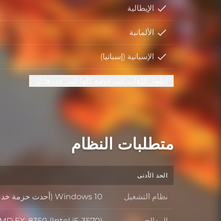
الإيطالية
الألمانية
الإسبانية (إسبانيا)
إظهار اللغات المدعومة كلها التي قدرها 12
متطلبات النظام
الحد الأدنى
نظام التشغيل
Windows 10 (أحدث حزمة خدمات)
نظام التشغيل
المعالج
MD FX-8350 (Intel i5-3570)