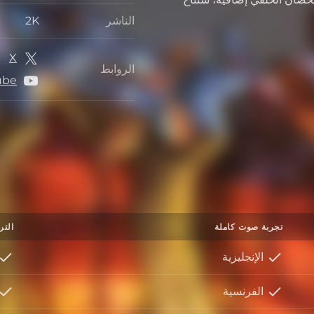
الناشر
2K
الناشر
X
الروابط
الروابط
ube
تجربة صوت كاملة
التر
الإنجليزية
الفرنسية