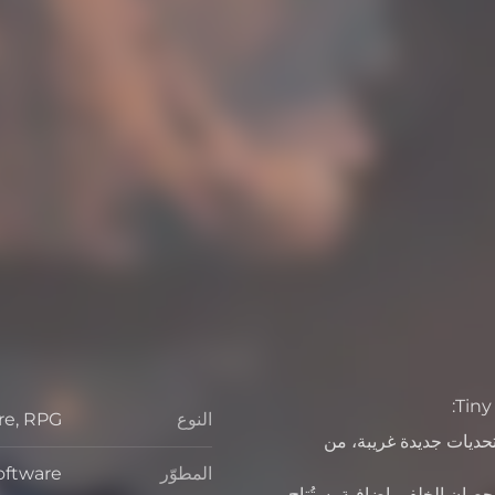
النوع
re, RPG
النوع
تحديات جديدة غريبة، من
المطوّر
oftware
المطوّر
حصان الخلفي إضافية، ستُتاح