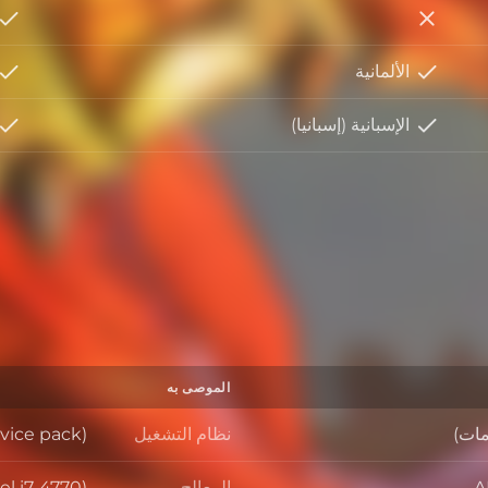
الإيطالية
الألمانية
الإسبانية (إسبانيا)
الموصى به
نظام التشغيل
vice pack)
نظام التشغي
A
المعالج
l i7-4770)