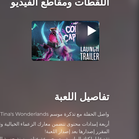
اللقطات ومقاطع الفيديو
تفاصيل اللعبة
واصل الحفلة مع تذكرة موسم Tiny Tina's Wonderlands:
أربعة إمدادات محتوى تتضمن معارك الزعماء الخيالية و
المقرر إصدارها بعد إصدار اللعبة!
تقديرًا لملكتك الماسية مع مجموعة عناصر زينة حزمة ال