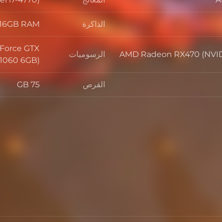
المعالج
الذاكرة
16GB RAM
الذاكرة
Force GTX
AMD Radeon RX470 (NVID
الرسوميات
الرسوميات
1060 6GB)
القرص
75 GB
القرص