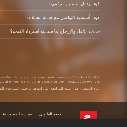
كيف يعمل التسليم الرقمي؟
كيف أستطيع التواصل مع خدمة العملاء؟
حالات الإلغاء والإرجاع: ما سياسة استرداد القيمة؟
Tina’s Wonderlands logos are trademarks, of Gearbox
d. All other marks are property of their respective owners.
يلزم استخدام هذا المنتج الموافقة على اتفاقية ترخيص المستخدم النهائي للطرف الثالث التال
القسم القانوني
سياسة الخصوصية
ners
Order Lookup & Refunds