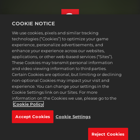
COOKIE NOTICE
We use cookies, pixels and similar tracking
العربية
technologies (“Cookies”) to optimize your game
القسم القانوني
experience, personalize advertisements, and
enhance your experience across our websites,
سياسة الخصوصية
applications, or other web-based services (“Sites”).
سياسة ملفات تعريف الارتباط
These Cookies may transmit personal information
Support
and video viewing information to third parties.
Certain Cookies are optional, but limiting or declining
عدم بيع أو مشاركة معلوماتي الشخصية
non-optional Cookies may impact your visit and
Order Lookup & Refunds
experience. You can change your settings in the
Cookie Settings link on our Sites. For more
2K Ad Partners
information on the Cookies we use, please go to the
©2016-2026 Take-Two Interactive Software Inc. 2K, Firaxis Games,
Cookie Policy
Civilization, and their respective logos are trademarks of Take-Two
Interactive Software, Inc. All rights reserved.
Accept Cookies
Cookie Settings
جميع العلامات التجارية المشار إليها هنا ملك لأصحابها المعنيين.
Reject Cookies