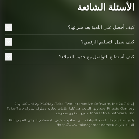
الأسئلة الشائعة
كيف أحصل على اللعبة بعد شرائها؟
كيف يعمل التسليم الرقمي؟
كيف أستطيع التواصل مع خدمة العملاء؟
إن ©2021 Take-Two Interactive Software, Inc. وXCOM وXCOM 2. و2K
وFiraxis Games وشعارتها التابعة هي كلها علامات تجارية مملوكة لشركة Take-Two
Interactive Software, Inc. جميع الحقوق محفوظة.
يلزم استخدام هذا المنتج الموافقة على اتفاقية ترخيص المستخدم النهائي للطرف الثالث
التالية على:http://www.take2games.com/eula/