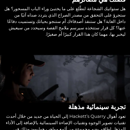
هل ستواتيك الشجاعة لتطّلع على ما يختبئ وراء الباب المسحور؟ هل
ستجرؤ على التحقق من مصدر الصراخ الذي يتردد صداه آتيًا من
داخل الغابة؟ هل ستنقذ أصدقاءك أم ستنجو بحياتك وتستميت دفاعًا
عنها؟ كل قرار ستتخذه سيرسم ملامح القصة وسيحدد من سيعيش
ليخبر بها، مهما كان هذا القرار كبيرًا أم صغيرًا.
تجربة سينمائية مذهلة
تعود أهوال Hackett’s Quarry إلى الحياة من جديد من خلال أحدث
تقنيات تصوير الوجوه وتقنيات الإضاءة السينمائية بالإضافة إلى الأداء
المذهل لطاقم يضم مجموعة من ألمع مواهب هوليوود وذلك في