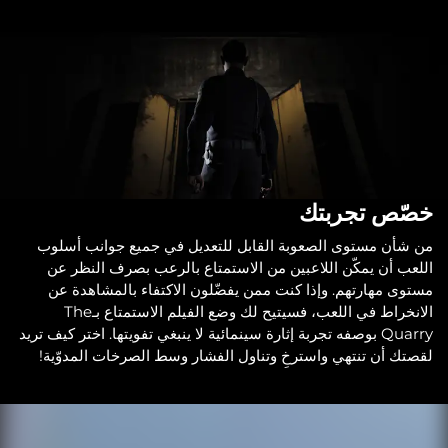
خصّص تجربتك
من شأن مستوى الصعوبة القابل للتعديل في جميع جوانب أسلوب
اللعب أن يمكّن اللاعبين من الاستمتاع بالرعب بصرف النظر عن
مستوى مهارتهم. وإذا كنت ممن يفضّلون الاكتفاء بالمشاهدة عن
الانخراط في اللعب، فسيتيح لك وضع الفيلم الاستمتاع بـThe
Quarry بوصفه تجربة إثارة سينمائية لا ينبغي تفويتها. اختر كيف تريد
لقصتك أن تنتهي واسترخِ وتناول الفشار وسط الصرخات المدوّية!