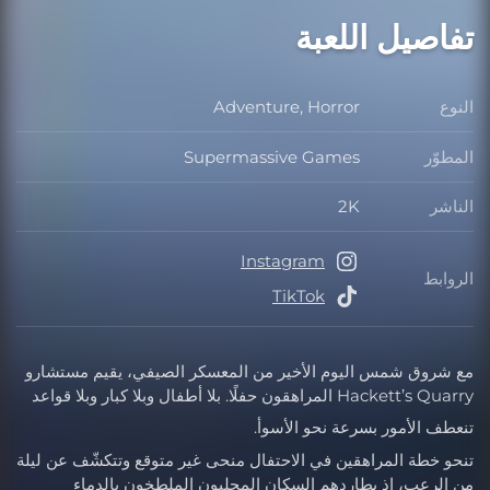
تفاصيل اللعبة
النوع
Adventure, Horror
النوع
المطوّر
Supermassive Games
المطوّر
الناشر
2K
الناشر
Instagram
الروابط
الروابط
TikTok
مع شروق شمس اليوم الأخير من المعسكر الصيفي، يقيم مستشارو
Hackett’s Quarry المراهقون حفلًا. بلا أطفال وبلا كبار وبلا قواعد
تنعطف الأمور بسرعة نحو الأسوأ.
تنحو خطة المراهقين في الاحتفال منحى غير متوقع وتتكشّف عن ليلة
من الرعب، إذ يطاردهم السكان المحليون الملطخون بالدماء