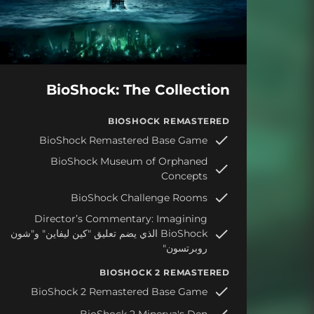
BioShock: The Collection
BIOSHOCK REMASTERED
BioShock Remastered Base Game
BioShock Museum of Orphaned
Concepts
BioShock Challenge Rooms
Director’s Commentary: Imagining
BioShock الذي يضم تعليق "كين ليفاين" و"شون
روبرتسون"
BIOSHOCK 2 REMASTERED
BioShock 2 Remastered Base Game
BioShock 2 Minerva's Den