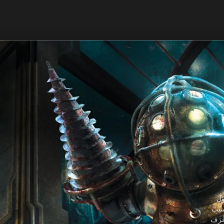
ول
بسبب
ُرَف