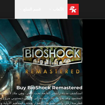
الألعاب
قسم السلع
Buy BioShock Remastered
استكشف مدينة رابتشر القابعة تحت البحر، وهي ملاذ لألمع عق
المجتمع، وقد تحوَّلت تلك المدينة إلى كابوس ديستوبي مروِّع 
غطرسة رجل واحد. يضم هذا الإصدار متحف المفاهيم الأولية وغ