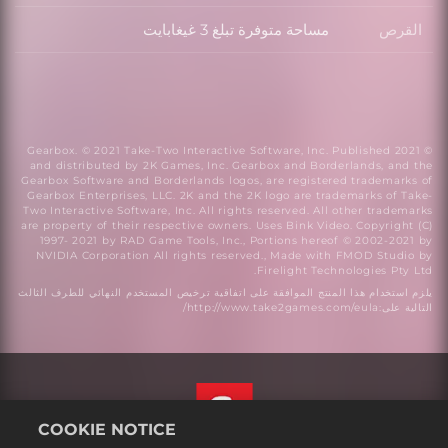
القرص
مساحة متوفرة تبلغ 3 غيغابايت
القرص
© 2021 Gearbox. © 2021 Take-Two Interactive Software, Inc. Published
and distributed by 2K Games, Inc. Gearbox and Borderlands, and the
Gearbox Software and Borderlands logos, are registered trademarks of
Gearbox Enterprises, LLC. 2K and the 2K logo are trademarks of Take-
Two Interactive Software, Inc. All rights reserved. All other trademarks
are property of their respective owners. Uses Bink Video. Copyright (C)
1997- 2021 by RAD Game Tools, Inc., Portions hereof © 2002-2021 by
NVIDIA Corporation All rights reserved., Made with FMOD Studio by
Firelight Technologies Pty Ltd.
يلزم استخدام هذا المنتج الموافقة على اتفاقية ترخيص المستخدم النهائي للطرف الثالث
التالية على:http://www.take2games.com/eula/
COOKIE NOTICE