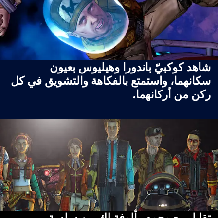
شاهد كوكبيّ باندورا وهيليوس بعيون
سكانهما، واستمتع بالفكاهة والتشويق في كل
ركن من أركانهما.
تقابل مع وجوه مألوفة لك من سلسة