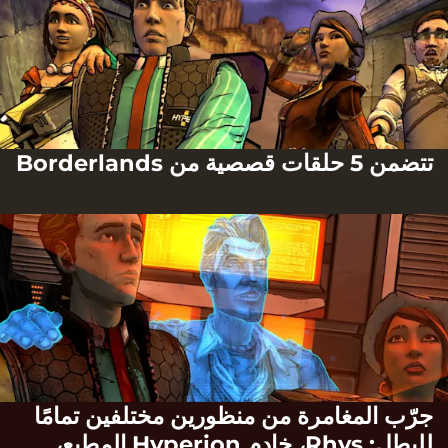
تتضمن 5 حلقات قصصية من Borderlands
جرّب المغامرة من منظورين مختلفين تمامًا
للبطل: Rhys، خادم Hyperion المطيع،