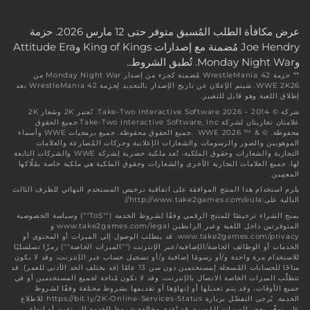
عرض مكافأة الطلب المُسبق متوفر حتى 12 مارس 2026. حزمة
Joe Hendry مُضمنة مع إصدارات King of Kings وAttitude Era
وMonday Night War. تُطبق الشروط..
** حزمة WrestleMania 42 مُضمنة كجزء من إصدار Monday Night War من
WWE 2K26. سَيتم الإعلان عن تاريخ الإصدار بالتحديد لِحزمة WrestleMania 42 بعد
إطلاق اللعبة وهو قابل للتغيير.
شركة © 2014 – 2026 Take-Two Interactive Software. تُعتبر 2K وشعار 2K
علامتان تجاريتان لشركة Take-Two Interactive Software, Inc.جميع الحقوق
محفوظة. © & ™ 2026 WWE. .جميع الحقوق محفوظة. جميع برمجيات WWE وأسماء
الموهوبين والصور والرسومات والشعارات الإعلانية وحركات المُصارعة والعلامات
التجارية والشعارات وحقوق الملكية، تُعد ملكية حصرية لِشركة WWE والشركات التابعة
لها. جميع العلامات التجارية الأخرى والشعارات وحقوق الملكية هي ملكية خاصة بمُلّاكها
المعنِيين.
يلزم استخدام هذا المنتج الموافقة على اتفاقية ترخيص المستخدم النهائي للطرف الثالث
التالية على:http://www.take2games.com/eula//
يمنح الشراء ترخيصًا للمنتج الرقمي وفقًا لشروط الخدمة (""ToS"") وسياسة الخصوصية
المتوفرتين داخل اللعبة وعبر الرابطين www.take2games.com/legal و
www.take2games.com/privacy. قد يتطلب الوصول إلى الميزات أو المحتوى أو
الخدمات أو الوظائف الخاصة/الإضافية/عبر الإنترنت (""الميزات الخاصة"") رمزًا تسلسليًا
للاستخدام مرة واحدة و/أو رسومًا إضافية و/أو تسجيل حساب عبر الإنترنت، وقد لا يكون
متاحًا للحسابات المُسجلة لِمستخدمين دون سن 13 عامًا (قد يختلف الحد الأدنى للعمر). قد
تتطلّب الميزات الخاصة الاتصال بالإنترنت، وقد لا تكون مُتاحة لجميع المستخدمين أو في
جميع الأوقات، وقد يتم تعديلها أو إنهاؤها أو تقديمها بشروط مختلفة وفقًا لشروط
الخدمة. يُرجى التفضّل بزيارة https://bit.ly/2K-Online-Services-Status للاطلاع
على توفّر بعض الميزات المُميزة. قد تُؤدي مخالفة شروط الخدمة إلى تقييد أو إنهاء