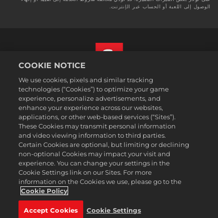
الوصول إلى اللعبة أو الحساب عبر الإنترنت.
COOKIE NOTICE
We use cookies, pixels and similar tracking
العربية
technologies (“Cookies”) to optimize your game
القسم القانوني
experience, personalize advertisements, and
enhance your experience across our websites,
سياسة الخصوصية
applications, or other web-based services (“Sites”).
سياسة ملفات تعريف الارتباط
These Cookies may transmit personal information
Support
and video viewing information to third parties.
Certain Cookies are optional, but limiting or declining
عدم بيع أو مشاركة معلوماتي الشخصية
non-optional Cookies may impact your visit and
Order Lookup & Refunds
experience. You can change your settings in the
Cookie Settings link on our Sites. For more
2K Ad Partners
information on the Cookies we use, please go to the
©2016-2026 Take-Two Interactive Software Inc. 2K, Firaxis Games,
Cookie Policy
Civilization, and their respective logos are trademarks of Take-Two
Interactive Software, Inc. All rights reserved.
Accept Cookies
Cookie Settings
جميع العلامات التجارية المشار إليها هنا ملك لأصحابها المعنيين.