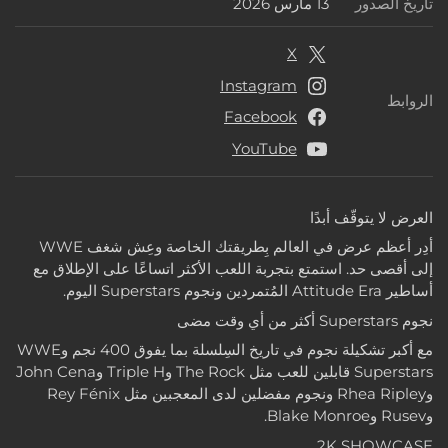
تاريخ الصدور
13 مارس 2026
تاريخ الصدور
X
Instagram
الروابط
الروابط
Facebook
YouTube
العرض لا يتوقّف أبدًا
أدِر أعظم عرض في العالم بِطريقتك الخاصة وعِش شغف WWE
إلى أقصى حد. استمتع بتجربة اللعب الأكثر اتساعًا على الإطلاق مع
أساطير Attitude Era المُتمردين ونجوم Superstars اليوم.
نجوم Superstars أكثر من أي وقت مضى
مع أكبر تشكيلة نجوم في تاريخ السِلسلة بما يفوق 400 نجم وWWE
Superstars قابلين للعب مثل The Rock وTriple H وJohn Cena
وRhea Ripley ونجوم مفضلين لدى المعجبين مثل Rey Fénix
وRusev وBlake Monroe.
2K SHOWCASE