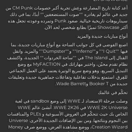
أعد كتابة تاريخ المصارعة وعِش تجربة أكبر خصومات CM Punk من
جديد في عالم لم يغادره ""صوت المستضعفين"" أبدًا، بما في ذلك
سيناريوهات تاريخية خيالية. صعود Punk وتمرده وعودته تجعل هذه
أكثر Showcase تميزًا بطابع شخصي لحد الآن.
أنواع مباريات جديدة والمزيد
اصنع الفوضى في كل جوانب الساحة مع أنواع مباريات جديدة، بما
فيها ""I Quit"" و""Inferno"" و""Dumpster"" والمزيد. وانقل
القتال إلى The Island في ""ساحة الخردوات"" الجديدة، واكتشف
نظام تقدم محيّن، واختبر مهاراتك في MyFACTION مع وضع
التبديل السريع، وهو وضع سريع الوتيرة يعتمد على العمل الجماعي
للفِرق. استمتع بدخلات تفاعلية وتفاعلات جماهيرية جديدة وتعليقات
جديدة من Booker T وWade Barrett.
تحكّم في عالمك
وصلت مرحلة الاستعداد لـ WWE إلى وضع sandbox في لعبة
WWE 2K Universe في WWE 2K26. أنشئ عالم WWE
الخاص بك حيث تتحكّم في العروض الأسبوعية و PLEs والمنافسات
بين النجوم ونتائجها. ومن بين الإضافات الجديدة الأخرى: Universe
Creation Wizard، ووضع مشاهدة العرض، ووضع صرف Money