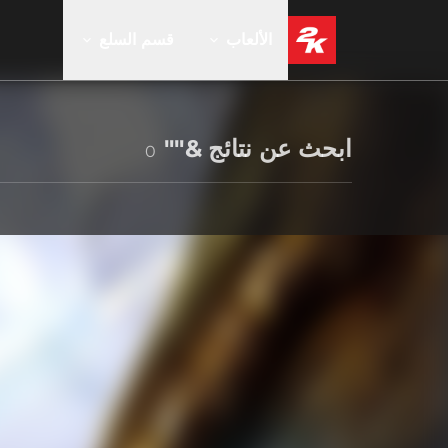
الألعاب
قسم السلع
ابحث عن نتائج &""
0