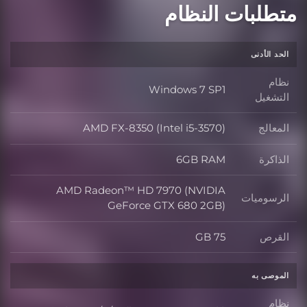
متطلبات النظام
الحد الأدنى
نظام
Windows 7 SP1
نظام التشغيل
التشغيل
المعالج
AMD FX-8350 (Intel i5-3570)
المعالج
الذاكرة
6GB RAM
الذاكرة
AMD Radeon™ HD 7970 (NVIDIA
الرسوميات
الرسوميات
GeForce GTX 680 2GB)
القرص
75 GB
القرص
الموصى به
نظام