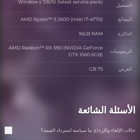
Window s 7/8/10 (latest service pack)
نظام التشغيل
التشغيل
المعالج
AMD Ryzen™ 5 2600 (Intel i7-4770)
المعالج
الذاكرة
16GB RAM
الذاكرة
AMD Radeon™ RX 590 (NVIDIA GeForce
الرسوميات
الرسوميات
GTX 1060 6GB)
القرص
75 GB
القرص
الأسئلة الشائعة
حالات الإلغاء والإرجاع: ما سياسة استرداد القيمة؟