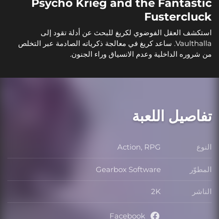
Psycho Krieg and the Fantastic
Fustercluck
استكشف العقل الفوضوي لكريغ للبحث عن أدلة تقود إلى
Vaulthalla. ساعد كريغ في معالجة ذكرياته الصادمة عبر التخلص
من شروره الداخلية وعدم الانسياق وراء الجنون.
تفاصيل اللعبة
النوع
Action, RPG
النوع
المطوّر
Gearbox Software
المطوّر
الناشر
2K
الناشر
Facebook